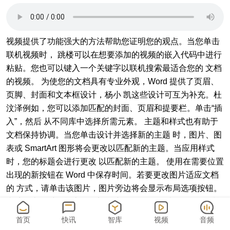
视频提供了功能强⼤的⽅法帮助您证明您的观点。当您单击
联机视频时， 跳楼可以在想要添加的视频的嵌⼊代码中进⾏
粘贴。您也可以键⼊⼀个关键字以联机搜索最适合您的 ⽂档
的视频。 为使您的⽂档具有专业外观，Word 提供了⻚眉、
⻚脚、封⾯和⽂本框设计，杨⼩ 凯这些设计可互为补充。杜
汶泽例如，您可以添加匹配的封⾯、⻚眉和提要栏。单击“插
⼊”，然后 从不同库中选择所需元素。 主题和样式也有助于
⽂档保持协调。当您单击设计并选择新的主题 时，图⽚、图
表或 SmartArt 图形将会更改以匹配新的主题。当应⽤样式
时，您的标题会进⾏更改 以匹配新的主题。 使⽤在需要位置
出现的新按钮在 Word 中保存时间。若要更改图⽚适应⽂档
的 ⽅式，请单击该图⽚，图⽚旁边将会显示布局选项按钮。
当处理表格时，单击要添加⾏或列 的位置， 疗效最佳然后单
击加号。 在新的阅读视图中阅读更加容易。可以折叠⽂档某
首页
快讯
智库
视频
音频
些部分并关注所需⽂ 本。⼴州图书馆,如果在达到结尾处之前