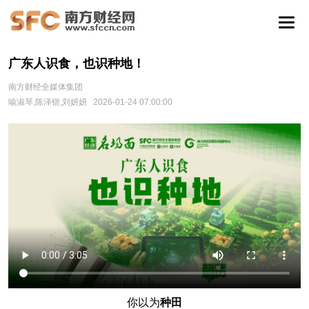
广东人识食，也识种地！
南方财经全媒体集团
喻淑琴,陈泽锴,刘妍妍
2026-01-24 07:00:00
你以为
种田