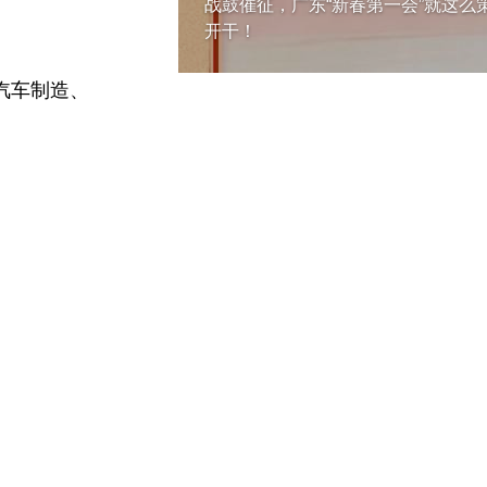
战鼓催征，广东“新春第一会”就这么
开干！
汽车制造、