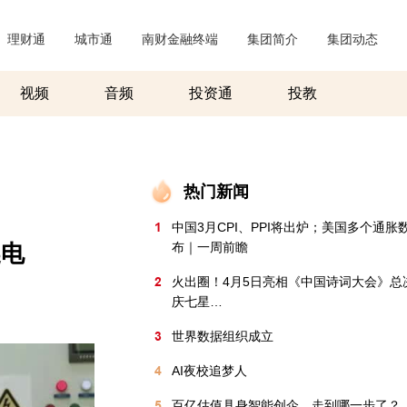
理财通
|
城市通
|
南财金融终端
|
集团简介
|
集团动态
|
视频
音频
投资通
投教
热门新闻
1
中国3月CPI、PPI将出炉；美国多个通胀
换电
布｜一周前瞻
2
火出圈！4月5日亮相《中国诗词大会》总
庆七星…
3
世界数据组织成立
4
AI夜校追梦人
5
百亿估值具身智能创企，走到哪一步了？