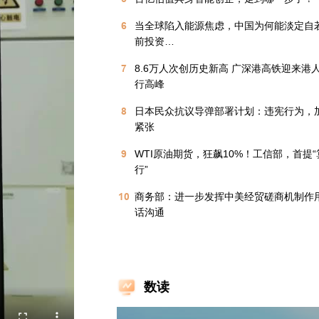
6
当全球陷入能源焦虑，中国为何能淡定自
前投资…
7
8.6万人次创历史新高 广深港高铁迎来港
行高峰
8
日本民众抗议导弹部署计划：违宪行为，
紧张
9
WTI原油期货，狂飙10%！工信部，首提
行”
10
商务部：进一步发挥中美经贸磋商机制作
话沟通
数读