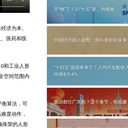
开“物”了！识“十五”者，为俊杰
体经济为本、
人、医药和医
中国经济新八骏图：奔向更好的未来
.0和工业人形
“十四五”成绩单来了！人均可支配收
均增长5.4%
米全空间范围内
全国都往广东跑？这个春节，彻底爆
平衡算法，可
高难度动作，
项殊荣的人形