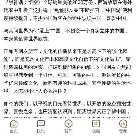
《黑神话：悟空》全球销量突破2800万份，西游故事在海外
玩家中引发广泛共鸣；“免签朋友圈”不断扩容，“中国游”便利
度持续提升，不少外国游客在旅途中认识中国，喜爱中国。
与其问世界为何“爱上”中国，不如说一个真实立体的中国，
本身就值得世界欣赏。
正如有网友所言，文化的传播从来不是居高临下的“文化灌
输”，而是充足文化产出和高度文化自信下的“文化溢出”。穿
过造谣抹黑的迷雾、打破刻板印象的枷锁，外国网友自然能
够直观感受到一个可信、可爱、可敬的中国。源远流长的中
华优秀传统文化、新潮有趣的科技成果、安全便捷的生活环
境，又怎能不让人心驰神往？
如今的我们，以平视的目光看待世界，以开放的姿态拥抱世
界。喜悦之余，也应清醒认识到，距离世界真正了解中国，
还有很长的路要走。但请相信，随着一个欣欣向荣的中国越
来越被世界看见，中国与世界一定能收获更多同频共振。在
首页
快讯
智库
视频
音频
交流与沟通中，中华文化在世界文明百花园中一定会更加枝