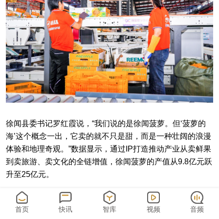
徐闻县委书记罗红霞说，“我们说的是徐闻菠萝。但‘菠萝的
海’这个概念一出，它卖的就不只是甜，而是一种壮阔的浪漫
体验和地理奇观。”数据显示，通过IP打造推动产业从卖鲜果
到卖旅游、卖文化的全链增值，徐闻菠萝的产值从9.8亿元跃
升至25亿元。
品牌故事推动广东农产品出海。“荔枝花旦”IP把岭南戏曲的
柔美和荔枝的甜美结合，助力广东荔枝成功进入欧美高端市
首页
快讯
智库
视频
音频