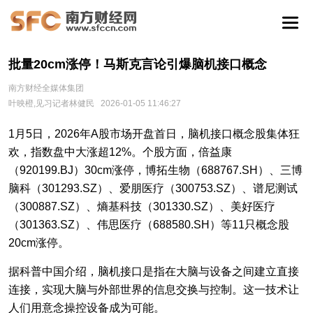
批量20cm涨停！马斯克言论引爆脑机接口概念
南方财经全媒体集团
叶映橙,见习记者林健民
2026-01-05 11:46:27
1月5日，2026年A股市场开盘首日，脑机接口概念股集体狂
欢，指数盘中大涨超12%。个股方面，倍益康
（920199.BJ）30cm涨停，博拓生物（688767.SH）、三博
脑科（301293.SZ）、爱朋医疗（300753.SZ）、谱尼测试
（300887.SZ）、熵基科技（301330.SZ）、美好医疗
（301363.SZ）、伟思医疗（688580.SH）等11只概念股
20cm涨停。
据科普中国介绍，脑机接口是指在大脑与设备之间建立直接
连接，实现大脑与外部世界的信息交换与控制。这一技术让
人们用意念操控设备成为可能。