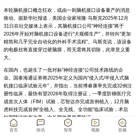
本轮脑机接口概念狂欢，或由一则脑机接口设备量产的消息
推动。据新华社报道，美国企业家埃隆·马斯克2025年12月
31日在社交媒体上表示，其脑机接口公司“神经连接”将于
2026年开始对脑机接口设备进行“大规模生产”，并转向“更加
精简和几乎完全自动化的外科手术流程”。马斯克说，该设备
的电极丝将直接穿过硬脑膜，而无需将其切除，此举意义重
大。
在国内，也诞生了一批对标“神经连接”公司技术路线的企
业。国泰海通证券将2025年定义为国内“侵入式/半侵入式脑
机接口临床试验元年”，并指出，当前博睿康率先完成32例注
册性临床，最快有望2026年取得注册证，一季度阶梯医疗完
成首次人体（FIM）试验，芯智达亦完成首例植入，12月脑
虎科技完成首例“全植入、全无线、全功能”临床试验，术后
短期随访均有改善，中长期效果尚需验证。
而在非侵入式脑机接口方面，1月1日，国内前脑虎科技联合
首页
快讯
智库
视频
音频