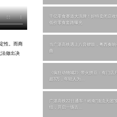
千亿零食赛道大洗牌！好特卖闭店收
低价零食套路曝光
定性。而商
当广湛高铁遇上八音锣鼓，粤西奏响
曲
无法做出决
《疯狂动物城2》带火拼豆：有门店
超3万，年轻人为…
广湛高铁22日通车！岭南“顶流天团”
结，开启一场古…