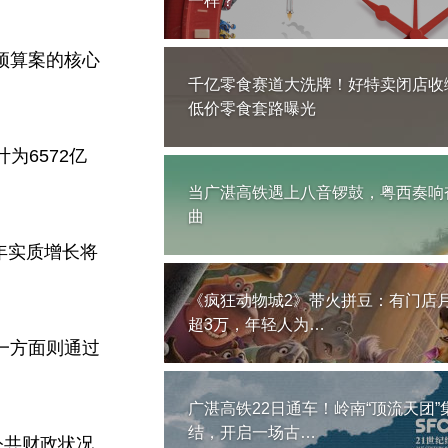
一样？
份预算案的核心
千亿零食赛道大洗牌！好特卖闭店收
低价零食套路曝光
为6572亿
当广湛高铁遇上八音锣鼓，粤西奏响
曲
每年实质增长将
《疯狂动物城2》带火拼豆：有门店
超3万，年轻人为…
一方面则通过
广湛高铁22日通车！岭南“顶流天团”
结，开启一场古…
公共财政状况