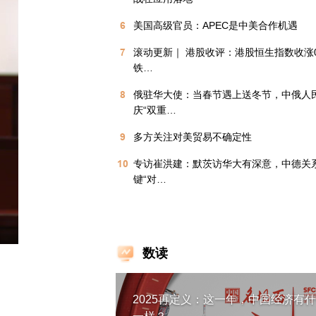
6
美国高级官员：APEC是中美合作机遇
7
滚动更新｜ 港股收评：港股恒生指数收涨0.
铁…
8
俄驻华大使：当春节遇上送冬节，中俄人
庆“双重…
9
多方关注对美贸易不确定性
10
专访崔洪建：默茨访华大有深意，中德关
键“对…
数读
2025再定义：这一年，中国经济有