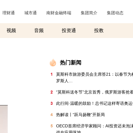
理财通
|
城市通
|
南财金融终端
|
集团简介
|
集团动态
|
视频
音频
投资通
投教
热门新闻
1
莫斯科市旅游委员会主席答21：以春节为
罗斯人…
2
“莫斯科送冬节”北京首秀，俄罗斯游客抢
3
此行间·温暖的鼓励！总书记这样寄语奥运
4
热解读丨“跃马扬鞭”开新局
5
OECD首席经济学家顾问：AI投资还未泡
战在应用落地