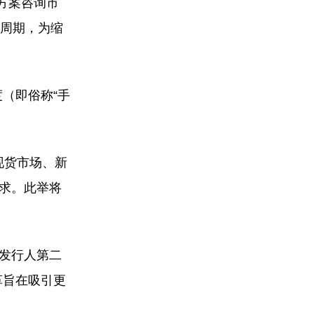
方案咨询市
算周期，为缩
（即俗称“手
现货市场、新
诉求。此举将
外发行人第二
革旨在吸引更