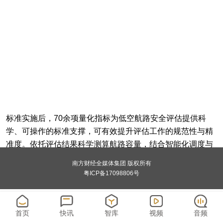
标准实施后，70余项量化指标为低空航路安全评估提供科
学、可操作的标准支撑，可有效提升评估工作的规范性与精
准度。依托评估结果科学测算航路容量，结合智能化调度与
数字化管理，可实现低空飞行资源高效配置，助力运行安全
南方财经全媒体集团 版权所有
有序、高效协同，持续提升广东省低空基础设施建设水平、
粤ICP备17098806号
安全保障能力与航路运行效能，为全省低空经济安全规范、
高质量发展筑牢坚实根基。
首页
快讯
智库
视频
音频