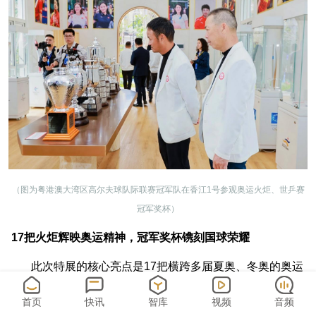
（图为粤港澳大湾区高尔夫球队际联赛冠军队在香江1号参观奥运火炬、世乒赛
冠军奖杯）
17把火炬辉映奥运精神，冠军奖杯镌刻国球荣耀
此次特展的核心亮点是17把横跨多届夏奥、冬奥的奥运
火炬。它们宛如17个闪亮的文明印记，完整串联起奥林匹克
首页
快讯
智库
视频
音频
运动的辉煌历程，清晰照见人类不断向前、超越自我的精神