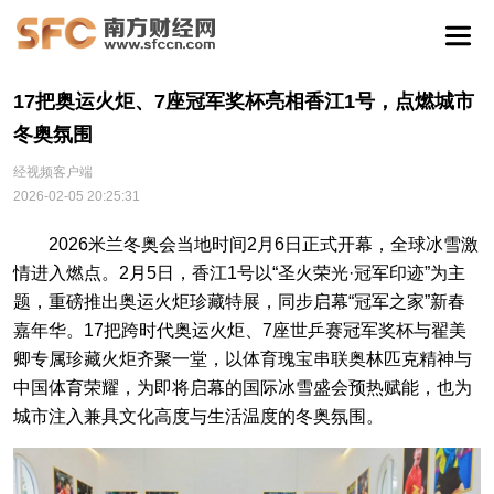
17把奥运火炬、7座冠军奖杯亮相香江1号，点燃城市
冬奥氛围
经视频客户端
2026-02-05 20:25:31
2026米兰冬奥会当地时间2月6日正式开幕，全球冰雪激
情进入燃点。2月5日，香江1号以“圣火荣光·冠军印迹”为主
题，重磅推出奥运火炬珍藏特展，同步启幕“冠军之家”新春
嘉年华。17把跨时代奥运火炬、7座世乒赛冠军奖杯与翟美
卿专属珍藏火炬齐聚一堂，以体育瑰宝串联奥林匹克精神与
中国体育荣耀，为即将启幕的国际冰雪盛会预热赋能，也为
城市注入兼具文化高度与生活温度的冬奥氛围。