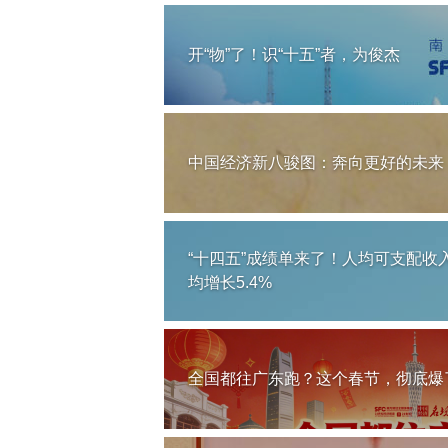
开“物”了！识“十五”者，为俊杰
中国经济新八骏图：奔向更好的未来
“十四五”成绩单来了！人均可支配收
均增长5.4%
全国都往广东跑？这个春节，彻底爆