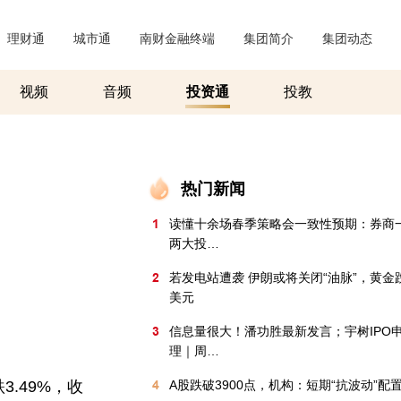
理财通
|
城市通
|
南财金融终端
|
集团简介
|
集团动态
|
视频
音频
投资通
投教
热门新闻
1
读懂十余场春季策略会一致性预期：券商
两大投…
2
若发电站遭袭 伊朗或将关闭“油脉”，黄金跌
美元
3
信息量很大！潘功胜最新发言；宇树IPO
理｜周…
3.49%，收
4
A股跌破3900点，机构：短期“抗波动”配