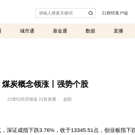
21财经客户端
|
通
城市通
基金通
数据
直播
；煤炭概念领涨丨强势个股
21世纪经济报道 21投资通
赵阳
点，深证成指下跌3.76%，收于13345.51点，创业板指下跌