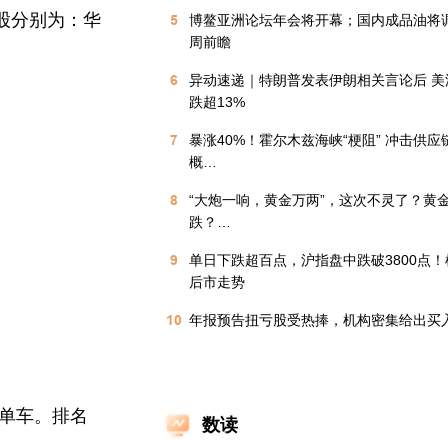
个股分别为：华
5
博鳌亚洲论坛年会将开幕；国内成品油将
周前瞻
6
异动速递｜特朗普发表伊朗相关言论后 美
跌超13%
7
暴涨40%！霍尔木兹海峡“梗阻” 冲击供应
概…
8
“大炮一响，黄金万两”，这次不灵了？黄
跌？…
9
单日下跌超百点，沪指盘中跌破3800点
后市走势
10
年报预告扭亏股受热捧，机构密集给出买
单车。排名
数读