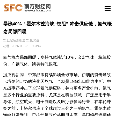
暴涨40%！霍尔木兹海峡“梗阻” 冲击供应链，氦气概
念局部回暖
21世纪经济报道 21投资通
胡琳
2026-03-23 10:03:47
氦气概念局部回暖，华特气体涨近10%，金宏气体、杭氧股
份、广钢气体、凯美特气跟涨。
据央视新闻，中东战事持续影响全球市场。伊朗的袭击导致
卡塔尔约17%的液化天然气，也就是LNG出口能力中断。中
东战事还冲击了全球氦气供应链，并向更多产业扩散。氦气
是多个行业的重要原料，尤其是在科技领域，广泛应用于半
导体、航空航天、电子制造以及医疗影像等行业。在本轮冲
突之前，卡塔尔供应了全球超过三分之一的氦气。霍尔木兹
海峡航运受阻，已推动氦气价格明显走高。美国银行近期估