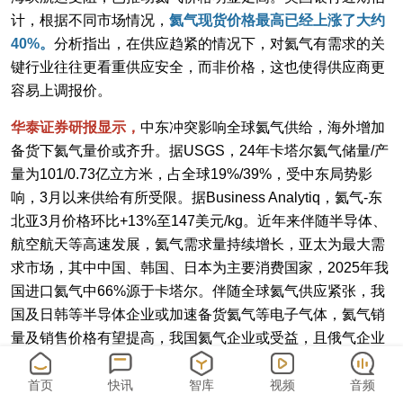
计，根据不同市场情况，
氦气现货价格最高已经上涨了大约
40%。
分析指出，在供应趋紧的情况下，对氦气有需求的关
键行业往往更看重供应安全，而非价格，这也使得供应商更
容易上调报价。
华泰证券研报显示，
中东冲突影响全球氦气供给，海外增加
备货下氦气量价或齐升。据USGS，24年卡塔尔氦气储量/产
量为101/0.73亿立方米，占全球19%/39%，受中东局势影
响，3月以来供给有所受限。据Business Analytiq，氦气-东
北亚3月价格环比+13%至147美元/kg。近年来伴随半导体、
航空航天等高速发展，氦气需求量持续增长，亚太为最大需
求市场，其中中国、韩国、日本为主要消费国家，2025年我
国进口氦气中66%源于卡塔尔。伴随全球氦气供应紧张，我
国及日韩等半导体企业或加速备货氦气等电子气体，氦气销
量及销售价格有望提高，我国氦气企业或受益，且俄气企业
或更加受益，电子气体行业景气有望改善。
首页
快讯
智库
视频
音频