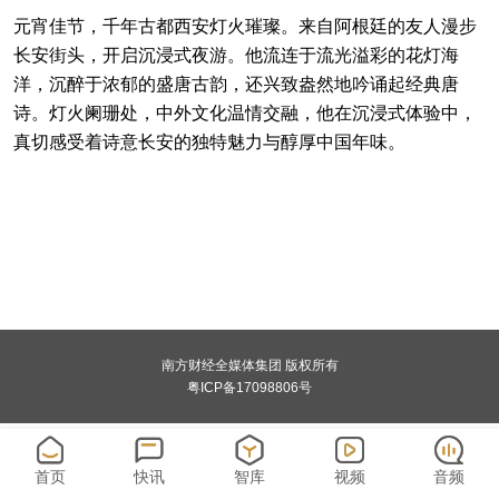
元宵佳节，千年古都西安灯火璀璨。来自阿根廷的友人漫步
长安街头，开启沉浸式夜游。他流连于流光溢彩的花灯海
洋，沉醉于浓郁的盛唐古韵，还兴致盎然地吟诵起经典唐
诗。灯火阑珊处，中外文化温情交融，他在沉浸式体验中，
真切感受着诗意长安的独特魅力与醇厚中国年味。
南方财经全媒体集团 版权所有
粤ICP备17098806号
首页
快讯
智库
视频
音频