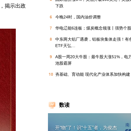
风，揭示出政
下跌
6
今晚24时，国内油价调整
7
华电辽能6连板；煤炭概念领涨丨强势个
8
中东两大铝厂遇袭，铝板块集体走强！有
ETF天弘…
9
A股一周20大牛股：最牛股大涨51%，电
池股霸屏
10
夯基础、育动能 现代化产业体系加快构建
数读
开“物”了！识“十五”者，为俊杰