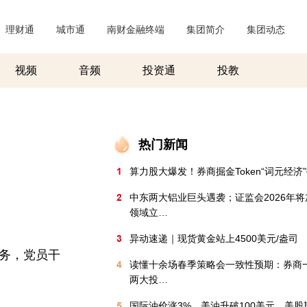
理财通
|
城市通
|
南财金融终端
|
集团简介
|
集团动态
|
视频
音频
投资通
投教
热门新闻
1
算力股大爆发！券商掘金Token“词元经济
2
中东两大铝业巨头遇袭；证监会2026年
领域立…
3
异动速递｜现货黄金站上4500美元/盎司
任务，党员干
4
读懂十余场春季策略会一致性预期：券商
两大投…
5
国际油价涨3%，美油升破100美元，美股