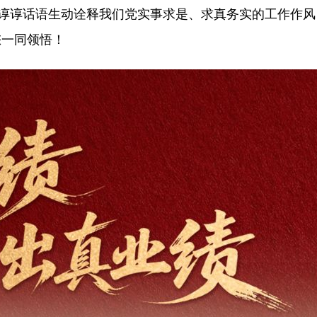
，谆谆话语生动诠释我们党实事求是、求真务实的工作作
您一同领悟！