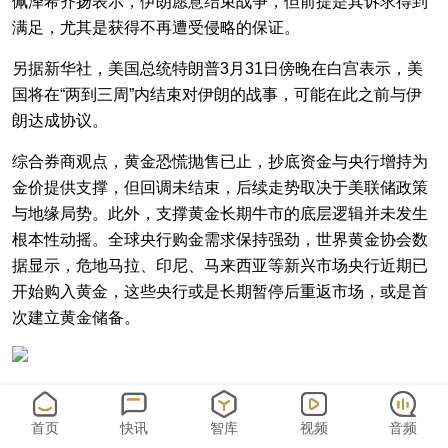
佩泽希齐扬表示，伊朗愿意结束战争，但前提是其诉求得到
满足，尤其是获得不再遭受侵略的保证。
另据新华社，美国总统特朗普3月31日傍晚在白宫表示，美
国将在“两到三周”内结束对伊朗的战事，可能在此之前与伊
朗达成协议。
综合券商观点，黄金恐慌抛售已止，抄底资金与央行增持为
金价提供支撑，但回调未结束，后续走势取决于美联储政策
与地缘局势。此外，支撑黄金长期牛市的底层逻辑并未发生
根本性动摇。全球央行购金需求保持强劲，世界黄金协会数
据显示，危地马拉、印尼、马来西亚等新兴市场央行近期已
开始购入黄金，这些央行或是长期暂停后重返市场，或是首
次建立黄金储备。
（声明：文章内容仅供参考，不构成投资建议。投资者据此
首页
快讯
智库
视频
音频
操作，风险自担。）