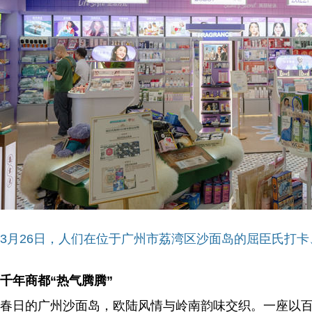
3月26日，人们在位于广州市荔湾区沙面岛的屈臣氏打
千年商都“热气腾腾”
春日的广州沙面岛，欧陆风情与岭南韵味交织。一座以