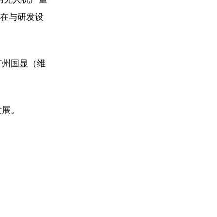
正在与研发设
广州国显（维
。
发展。