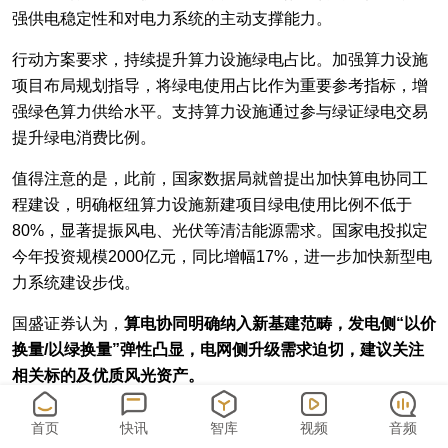
强供电稳定性和对电力系统的主动支撑能力。
行动方案要求，持续提升算力设施绿电占比。加强算力设施
项目布局规划指导，将绿电使用占比作为重要参考指标，增
强绿色算力供给水平。支持算力设施通过参与绿证绿电交易
提升绿电消费比例。
值得注意的是，此前，国家数据局就曾提出加快算电协同工
程建设，明确枢纽算力设施新建项目绿电使用比例不低于
80%，显著提振风电、光伏等清洁能源需求。国家电投拟定
今年投资规模2000亿元，同比增幅17%，进一步加快新型电
力系统建设步伐。
国盛证券认为，
算电协同明确纳入新基建范畴，发电侧“以价
换量/以绿换量”弹性凸显，电网侧升级需求迫切，建议关注
相关标的及优质风光资产。
天风证券认为，目前已有十余个省发布了绿电直连相关的政
首页
快讯
智库
视频
音频
策。据国家能源局2026年2月末数据，全国有84个绿电直连