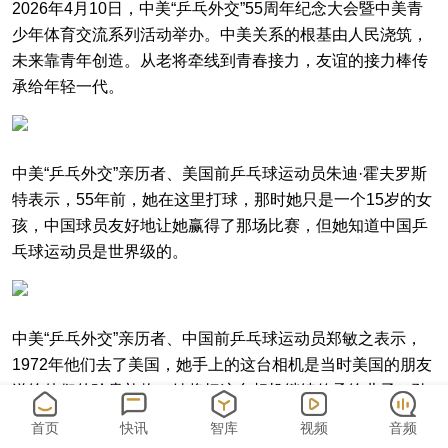
2026年4月10日，中美“乒乓外交”55周年纪念大会暨中美青
少年体育交流系列活动举办。中美关系的根基由人民浇筑，
未来靠青年创造。从老将牵线到青春接力，友谊的接力棒传
承给年轻一代。
中美“乒乓外交”亲历者、美国前乒乓球运动员朱迪·霍夫罗斯
特表示，55年前，她在这里打球，那时她只是一个15岁的女
孩，中国球员友好地让她赢得了那场比赛，但她知道中国乒
乓球运动员是世界级的。
中美“乒乓外交”亲历者、中国前乒乓球运动员郑敏之表示，
1972年他们去了美国，她手上的这台相机是当时美国的朋友
送给他们的珍贵礼物，她将把这台相机继续传承给儿子、孙
女，并将中美友谊代代相传。
首页
快讯
智库
视频
音频