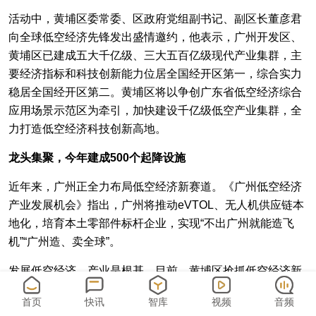
活动中，黄埔区委常委、区政府党组副书记、副区长董彦君
向全球低空经济先锋发出盛情邀约，他表示，广州开发区、
黄埔区已建成五大千亿级、三大五百亿级现代产业集群，主
要经济指标和科技创新能力位居全国经开区第一，综合实力
稳居全国经开区第二。黄埔区将以争创广东省低空经济综合
应用场景示范区为牵引，加快建设千亿级低空产业集群，全
力打造低空经济科技创新高地。
龙头集聚，今年建成500个起降设施
近年来，广州正全力布局低空经济新赛道。《广州低空经济
产业发展机会》指出，广州将推动eVTOL、无人机供应链本
地化，培育本土零部件标杆企业，实现“不出广州就能造飞
机”“广州造、卖全球”。
发展低空经济，产业是根基。目前，黄埔区抢抓低空经济新
赛道，全区集聚18家低空经济专精特新“小巨人”企业、4家单
首页
快讯
智库
视频
音频
项冠军企业和9家上市企业，覆盖研发设计与原材料、中游