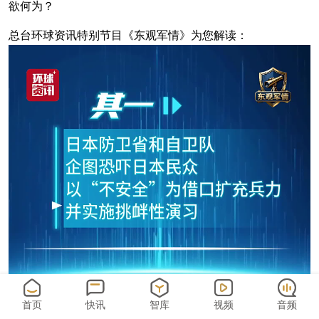
欲何为？
总台环球资讯特别节目《东观军情》为您解读：
首页
快讯
智库
视频
音频