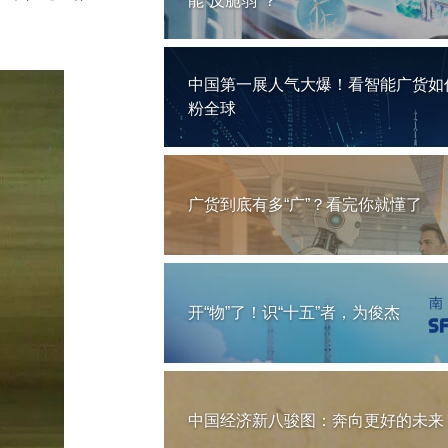
能“反脆弱”？
中国第一展人气大爆！看智能广货如
粉全球
广货到底有多“广”？看完你就懂了
开“物”了！识“十五”者，为俊杰
中国经济新八骏图：奔向更好的未来