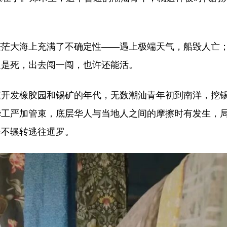
茫茫大海上充满了不确定性——遇上极端天气，船毁人亡
里是死，出去闯一闯，也许还能活。
模开发橡胶园和锡矿的年代，无数潮汕青年初到南洋，挖
华工严加管束，底层华人与当地人之间的摩擦时有发生，
得不辗转逃往暹罗。