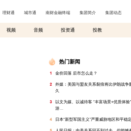
理财通
|
城市通
|
南财金融终端
|
集团简介
|
集团动态
|
视频
音频
投资通
投教
热门新闻
1
金价回落 后市怎么走？
2
外媒：美国与盟友关系裂痕将比伊朗战争
久
3
以文为媒、以诚待客 “丰富场景+优质体验
游…
4
日本“新型军国主义”严重威胁地区和平稳
5
人民日报：中美关系回不到过去，但能够