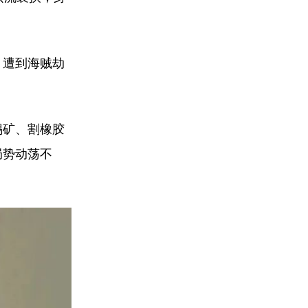
；遭到海贼劫
锡矿、割橡胶
局势动荡不