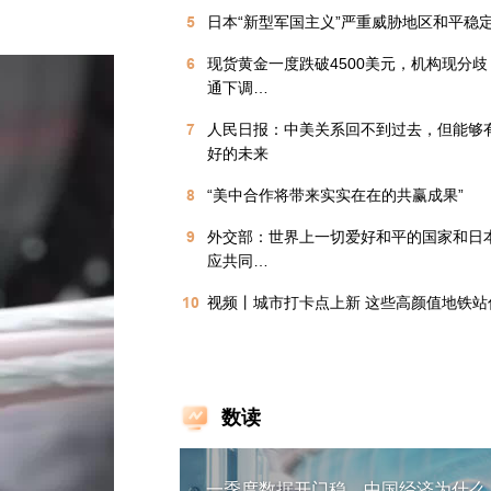
5
日本“新型军国主义”严重威胁地区和平稳
6
现货黄金一度跌破4500美元，机构现分
通下调…
7
人民日报：中美关系回不到过去，但能够
好的未来
8
“美中合作将带来实实在在的共赢成果”
9
外交部：世界上一切爱好和平的国家和日
应共同…
10
视频丨城市打卡点上新 这些高颜值地铁站
数读
一季度数据开门稳，中国经济为什么