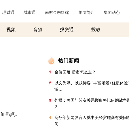
理财通
|
城市通
|
南财金融终端
|
集团简介
|
集团动态
|
视频
音频
投资通
投教
热门新闻
1
金价回落 后市怎么走？
2
以文为媒、以诚待客 “丰富场景+优质体验
游…
3
外媒：美国与盟友关系裂痕将比伊朗战争
久
面亮点。
4
商务部新闻发言人就中美经贸磋商有关问
问