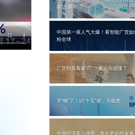
能“反脆弱”？
中国第一展人气大爆！看智能广货如
粉全球
广货到底有多“广”？看完你就懂了
开“物”了！识“十五”者，为俊杰
中国经济新八骏图：奔向更好的未来