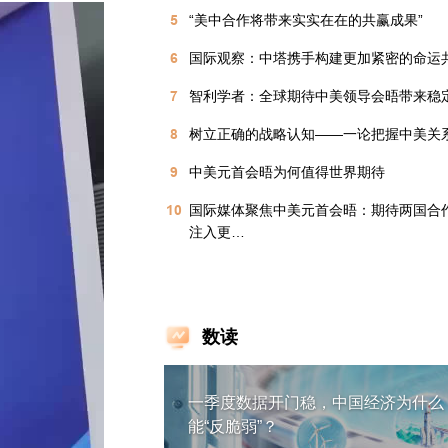
5
“美中合作将带来实实在在的共赢成果”
6
国际观察：中塔携手构建更加紧密的命运
7
智利学者：全球期待中美领导会晤带来稳
8
树立正确的战略认知——一论把握中美关
9
中美元首会晤为何值得世界期待
10
国际媒体聚焦中美元首会晤：期待两国合
注入更…
数读
一季度数据开门稳，中国经济为什么
能“反脆弱”？