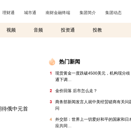
理财通
|
城市通
|
南财金融终端
|
集团简介
|
集团动态
|
视频
音频
投资通
投教
热门新闻
1
现货黄金一度跌破4500美元，机构现分
通下调…
2
金价回落 后市怎么走？
3
商务部新闻发言人就中美经贸磋商有关问
期待俄中元首
问
4
外交部：世界上一切爱好和平的国家和日
应共同…