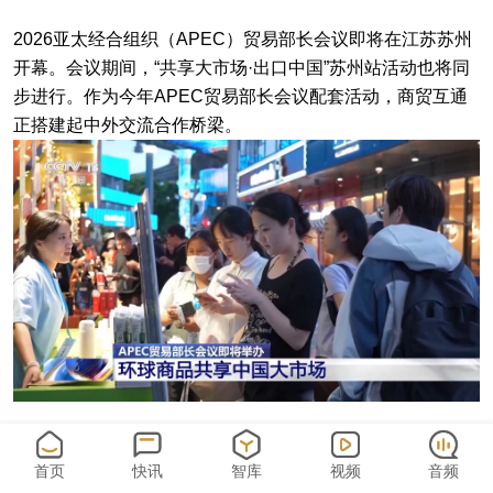
2026亚太经合组织（APEC）贸易部长会议即将在江苏苏州
开幕。会议期间，“共享大市场·出口中国”苏州站活动也将同
步进行。作为今年APEC贸易部长会议配套活动，商贸互通
正搭建起中外交流合作桥梁。
活动现场设置30个特色品牌展位，汇集来自30余个国家和地
首页
快讯
智库
视频
音频