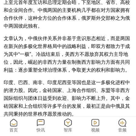
上至元首年度互访和总理定期会晤，下至地区、省市、高校
和企业间合作。中俄两国的主要机构几乎都在对方国家拥有
合作伙伴，这种全方位的合作体系，俄罗斯外交部称之为俄
中两国彼此独有。
文章认为，中俄伙伴关系并非基于意识形态相近，而是两国
在新兴的多极化世界格局中的战略利益，即双方都致力于成
为其中“一极”。冷战结束后，美西方不愿放弃其权力主导地
位，因此，崛起的非西方力量在制衡西方影响力方面有共同
利益：逐步重塑全球治理体系，争取更大的权利和影响力。
印度、巴西、南非、印度尼西亚等国也是这一多极化进程中
的潜力股。因此，金砖国家、上海合作组织、东盟等非西方
国际组织与团体日益受到欢迎、影响力不断上升。其中，金
砖国家和上合组织等许多平台的发展，最初正是由中俄及其
共同秉持的世界秩序愿景推动的。
文章提到，与某些西方叙事相反，中俄并不寻求颠覆现存所
首页
快讯
智库
视频
音频
谓的“基于规则的国际秩序”。西方所提的这种秩序其实是一