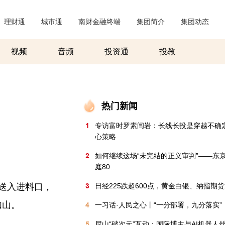
理财通
|
城市通
|
南财金融终端
|
集团简介
|
集团动态
|
视频
音频
投资通
投教
热门新闻
1
专访富时罗素闫岩：长线长投是穿越不确
心策略
2
如何继续这场“未完结的正义审判”——东
庭80…
送入进料口，
3
日经225跌超600点，黄金白银、纳指期
如山。
4
一习话·人民之心丨“一分部署，九分落实”
5
尼山“破次元”互动：国际博主与AI机器人