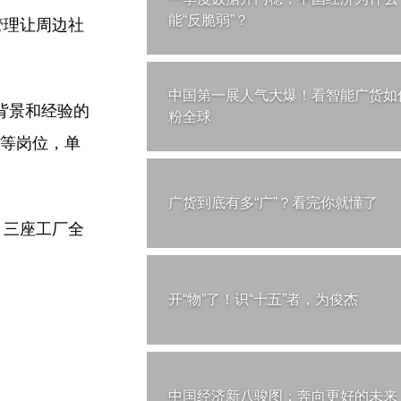
能“反脆弱”？
管理让周边社
中国第一展人气大爆！看智能广货如
背景和经验的
粉全球
护等岗位，单
广货到底有多“广”？看完你就懂了
。三座工厂全
开“物”了！识“十五”者，为俊杰
中国经济新八骏图：奔向更好的未来