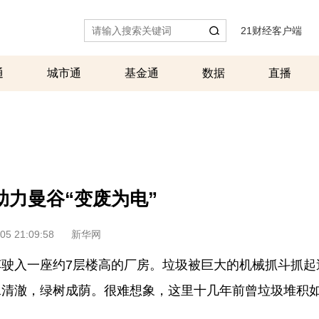
21财经客户端
|
通
城市通
基金通
数据
直播
助力曼谷“变废为电”
05 21:09:58
新华网
驶入一座约7层楼高的厂房。垃圾被巨大的机械抓斗抓起
水清澈，绿树成荫。很难想象，这里十几年前曾垃圾堆积