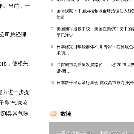
年。当前，一
6
国际观察：中国为核领域全球治理注入稳
能量
7
美国陆军退役中校：美国在美伊冲突中的
”公司总经理
早已注定
8
日本修宪引年轻群体不满 专家：右翼底色
求明…
优化，使相关
9
共探城市高质量发展路径——记“2026世
话·西…
10
日本数千民众举行集会 抗议高市政府强推
能力进一步提
子鼻”气味监
别到异常气味
数读
一季度数据开门稳，中国经济为什么