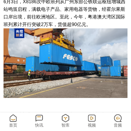
6月3日，X8186次中欧班列从广州东部公铁联运枢纽增城西
站鸣笛启程，满载电子产品、家用电器等货物，经霍尔果斯
口岸出境，前往欧洲地区。至此，今年，粤港澳大湾区国际
班列累计开行突破2万车，货值超90亿元。
面对持续加密的国际班列开行需求，国铁广州局加强与海
关、口岸站业务对接，大力推广“铁路快速通关”模式。按
首页
快讯
智库
视频
音频
照“优先配空、优先装车、优先挂运”原则，全面优化受理、