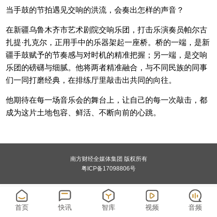
当手鼓的节拍遇见交响的洪流，会奏出怎样的声音？
在新疆乌鲁木齐市艺术剧院交响乐团，打击乐演奏员帕尔古
扎提·扎克尔，正用手中的乐器架起一座桥。桥的一端，是新
疆手鼓赋予的节奏感与对时机的精准把握；另一端，是交响
乐团的磅礴与细腻。他将两者精准融合，与不同民族的同事
们一同打磨经典，在排练厅里敲击出共同的向往。
他期待在每一场音乐会的舞台上，让自己的每一次敲击，都
成为这片土地包容、鲜活、不断向前的心跳。
南方财经全媒体集团 版权所有
粤ICP备17098806号
首页
快讯
智库
视频
音频