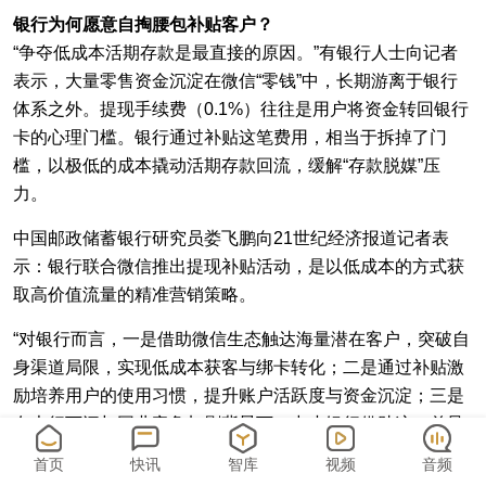
银行为何愿意自掏腰包补贴客户？
“争夺低成本活期存款是最直接的原因。”有银行人士向记者
表示，大量零售资金沉淀在微信“零钱”中，长期游离于银行
体系之外。提现手续费（0.1%）往往是用户将资金转回银行
卡的心理门槛。银行通过补贴这笔费用，相当于拆掉了门
槛，以极低的成本撬动活期存款回流，缓解“存款脱媒”压
力。
中国邮政储蓄银行研究员娄飞鹏向21世纪经济报道记者表
示：银行联合微信推出提现补贴活动，是以低成本的方式获
取高价值流量的精准营销策略。
“对银行而言，一是借助微信生态触达海量潜在客户，突破自
身渠道局限，实现低成本获客与绑卡转化；二是通过补贴激
励培养用户的使用习惯，提升账户活跃度与资金沉淀；三是
在大行下沉与同业竞争加剧背景下，中小银行借助这一差异
化手段抢占移动支付入口，增强客户黏性。”娄飞鹏分析道。
首页
快讯
智库
视频
音频