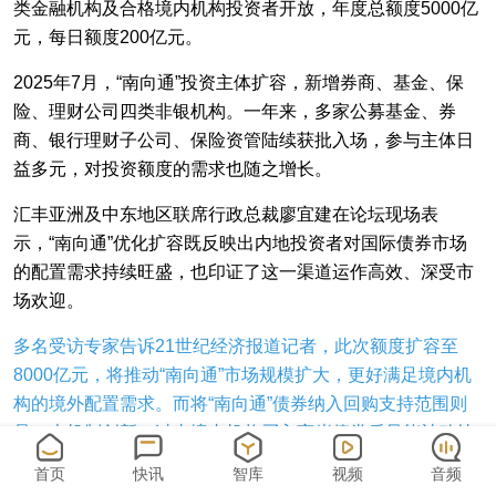
类金融机构及合格境内机构投资者开放，年度总额度5000亿
元，每日额度200亿元。
2025年7月，“南向通”投资主体扩容，新增券商、基金、保
险、理财公司四类非银机构。一年来，多家公募基金、券
商、银行理财子公司、保险资管陆续获批入场，参与主体日
益多元，对投资额度的需求也随之增长。
汇丰亚洲及中东地区联席行政总裁廖宜建在论坛现场表
示，“南向通”优化扩容既反映出内地投资者对国际债券市场
的配置需求持续旺盛，也印证了这一渠道运作高效、深受市
场欢迎。
多名受访专家告诉21世纪经济报道记者，此次额度扩容至
8000亿元，将推动“南向通”市场规模扩大，更好满足境内机
构的境外配置需求。而将“南向通”债券纳入回购支持范围则
是一大机制创新，过去境内机构买入离岸债券后只能被动持
有，如今可作为合格质押品进行回购融资，资产盘活路径由
首页
快讯
智库
视频
音频
此打通。