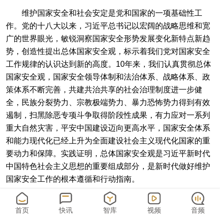
维护国家安全和社会安定是党和国家的一项基础性工
作。党的十八大以来，习近平总书记以宏阔的战略思维和宽
广的世界眼光，敏锐洞察国家安全形势发展变化新特点新趋
势，创造性提出总体国家安全观，标示着我们党对国家安全
工作规律的认识达到新的高度。10年来，我们认真贯彻总体
国家安全观，国家安全领导体制和法治体系、战略体系、政
策体系不断完善，共建共治共享的社会治理制度进一步健
全，民族分裂势力、宗教极端势力、暴力恐怖势力得到有效
遏制，扫黑除恶专项斗争取得阶段性成果，有力应对一系列
重大自然灾害，平安中国建设迈向更高水平，国家安全体系
和能力现代化已经上升为全面建设社会主义现代化国家的重
要动力和保障。实践证明，总体国家安全观是习近平新时代
中国特色社会主义思想的重要组成部分，是新时代做好维护
国家安全工作的根本遵循和行动指南。
迈上新的征程，我国发展站在新的历史起点上，国家安
首页
快讯
智库
视频
音频
全内涵和外延比历史上任何时候都要丰富，时空领域比任何