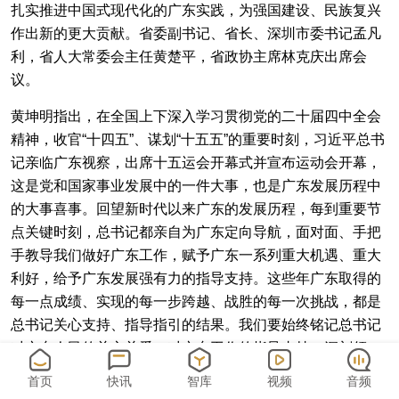
扎实推进中国式现代化的广东实践，为强国建设、民族复兴
作出新的更大贡献。省委副书记、省长、深圳市委书记孟凡
利，省人大常委会主任黄楚平，省政协主席林克庆出席会
议。
黄坤明指出，在全国上下深入学习贯彻党的二十届四中全会
精神，收官“十四五”、谋划“十五五”的重要时刻，习近平总书
记亲临广东视察，出席十五运会开幕式并宣布运动会开幕，
这是党和国家事业发展中的一件大事，也是广东发展历程中
的大事喜事。回望新时代以来广东的发展历程，每到重要节
点关键时刻，总书记都亲自为广东定向导航，面对面、手把
手教导我们做好广东工作，赋予广东一系列重大机遇、重大
利好，给予广东发展强有力的指导支持。这些年广东取得的
每一点成绩、实现的每一步跨越、战胜的每一次挑战，都是
总书记关心支持、指导指引的结果。我们要始终铭记总书记
对广东人民的关心关爱、对广东工作的指导支持，深刻领
悟“两个确立”的决定性意义，增强“四个意识”、坚定“四个自
首页
快讯
智库
视频
音频
信”、做到“两个维护”，把感恩感激之情转化为做好广东工作