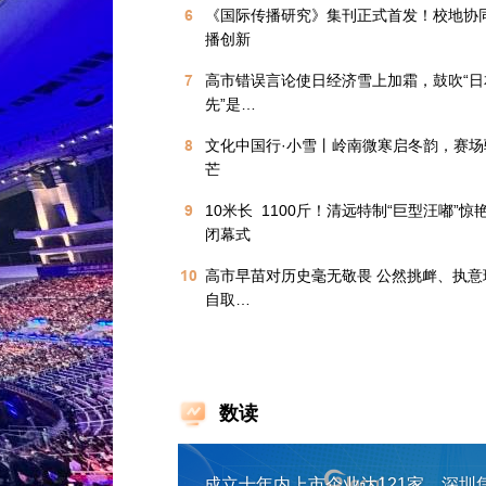
6
《国际传播研究》集刊正式首发！校地协
播创新
7
高市错误言论使日经济雪上加霜，鼓吹“日
先”是…
8
文化中国行·小雪丨岭南微寒启冬韵，赛场
芒
9
10米长  1100斤！清远特制“巨型汪嘟”惊
闭幕式
10
高市早苗对历史毫无敬畏 公然挑衅、执意
自取…
数读
成立十年内上市企业达121家，深圳