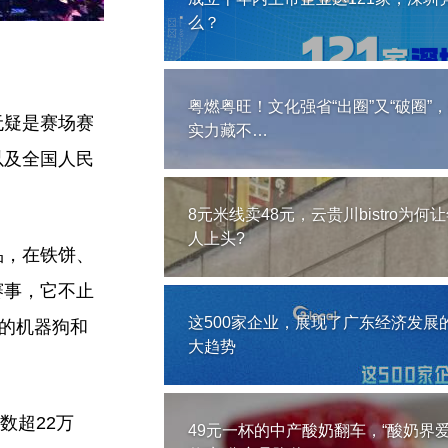
么？
粤燃粤旺！文化强省“出圈”又“破圈”
无疑是赛场赛
实力藏不…
以及全国人民
8元米线卖48元，云贵川bistro为何
人上头?
品，在铁饼、
赛事，它不止
这500家企业，展现了广东经济发展
产的机器狗和
大趋势
数超22万
49元一杯的中产酸奶翻车，“酸奶界