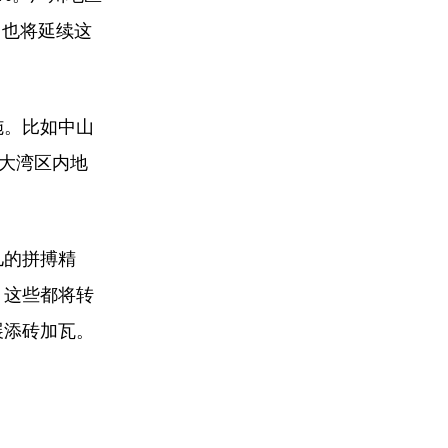
，也将延续这
施。比如中山
在大湾区内地
儿的拼搏精
，这些都将转
展添砖加瓦。