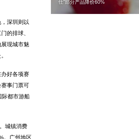
仕”部分产品降价60%
色，深圳则以
江门的排球、
地展现城市魅
赴。
在办好各项赛
会赛事门票可
国际都市游船
%。城镇消费
.1%。广州地区