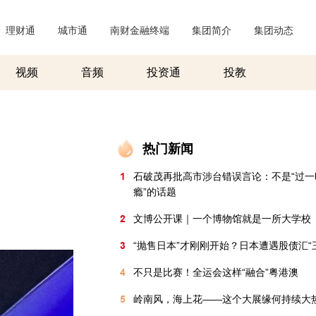
理财通
|
城市通
|
南财金融终端
|
集团简介
|
集团动态
|
视频
音频
投资通
投教
热门新闻
1
石破茂再批高市涉台错误言论：不是“过一
瘾”的话题
2
文博公开课｜一个博物馆就是一所大学校
3
“抛售日本”才刚刚开始？日本遭遇股债汇“
4
不只是比赛！全运会这样“融合”粤港澳
5
岭南风，海上花——这个大展缘何持续大