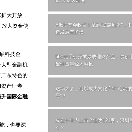
槽“又贵又难喝”
革扩大开放，
AIE博览会收官！拿到“逆袭剧本”，
，放大资金使
造发展有多燃
发展科技金
500元手机壳被炒成理财产品，贵价
配件遭年轻人疯抢
外大型金融机
有广东特色的
和资产证券
这场大会，何以成为文化产业“心动
号”？
提升国际金融
成立十年内上市企业达121家，深圳
设施，也要深
么？