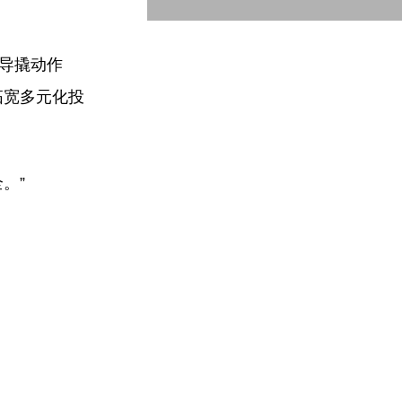
引导撬动作
拓宽多元化投
。”