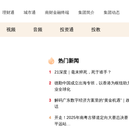
理财通
|
城市通
|
南财金融终端
|
集团简介
|
集团动态
|
视频
音频
投资通
投教
热门新闻
1
21深度｜毫末猝死，死于谁手？
2
德勤中国成立出海专班，以香港为枢纽助
业全球化
3
解码广东数字经济方案里的“黄金机遇”｜
话
4
开走！2025年南粤古驿道定向大赛总决赛
平远站…