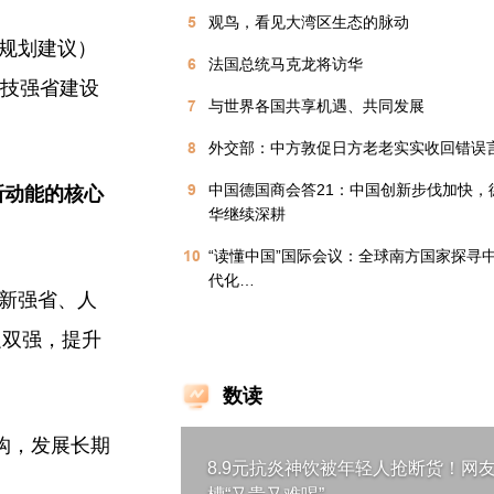
5
观鸟，看见大湾区生态的脉动
”规划建议）
6
法国总统马克龙将访华
科技强省建设
7
与世界各国共享机遇、共同发展
8
外交部：中方敦促日方老老实实收回错误
9
中国德国商会答21：中国创新步伐加快，
新动能的核心
华继续深耕
10
“读懂中国”国际会议：全球南方国家探寻
代化…
创新强省、人
促双强，提升
数读
构，发展长期
8.9元抗炎神饮被年轻人抢断货！网