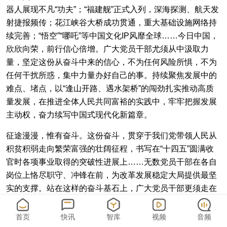
器人展现不凡“功夫”；“福建舰”正式入列，深海探测、航天发
射捷报频传；花江峡谷大桥成功贯通，重大基础设施网络持
续完善；“悟空”“哪吒”等中国文化IP风靡全球……今日中国，
欣欣向荣，前行信心倍增。广大党员干部尤须从中汲取力
量，坚定这份从奋斗中来的信心，不为任何风险所惧，不为
任何干扰所惑，集中力量办好自己的事。持续聚焦发展中的
难点、堵点，以“逢山开路、遇水架桥”的闯劲扎实推动高质
量发展，在推进全体人民共同富裕的实践中，牢牢把握发展
主动权，奋力续写中国式现代化新篇章。
征途漫漫，惟有奋斗。这份奋斗，贯穿于我们党带领人民从
积贫积弱走向繁荣富强的壮阔征程，书写在“十四五”圆满收
官时各项事业取得的突破性进展上……无数党员干部在各自
岗位上恪尽职守、冲锋在前，为改革发展稳定大局提供最坚
实的支撑。站在这样的奋斗基石上，广大党员干部更须走在
前、作表率，焕发“闯”的锐气，鼓足“干”的劲头，勇于向问题
聚焦、与矛盾较真，主动到困难最多、挑战最大的地方去，
首页
快讯
智库
视频
音频