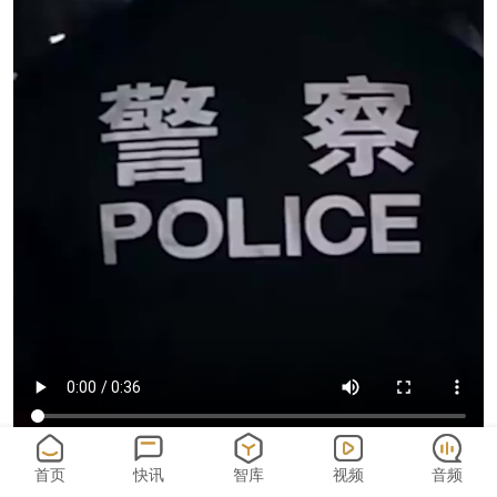
首页
快讯
智库
视频
音频
“人民警察是一支党和人民完全可以信赖的有坚强战斗力的队