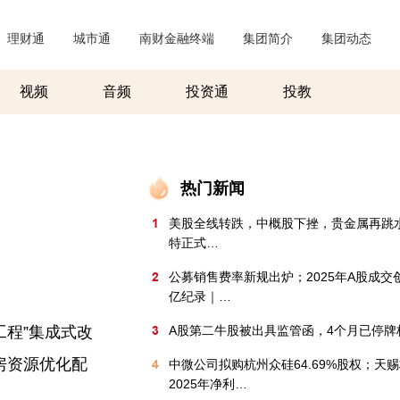
理财通
|
城市通
|
南财金融终端
|
集团简介
|
集团动态
|
视频
音频
投资通
投教
热门新闻
1
美股全线转跌，中概股下挫，贵金属再跳
特正式…
2
公募销售费率新规出炉；2025年A股成交创
亿纪录｜…
工程”集成式改
3
A股第二牛股被出具监管函，4个月已停牌
房资源优化配
4
中微公司拟购杭州众硅64.69%股权；天
2025年净利…