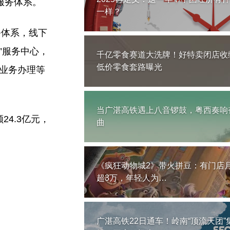
服务体系。
一样？
务体系，线下
”服务中心，
千亿零食赛道大洗牌！好特卖闭店收
低价零食套路曝光
、业务办理等
当广湛高铁遇上八音锣鼓，粤西奏响
24.3亿元，
曲
《疯狂动物城2》带火拼豆：有门店
超3万，年轻人为…
广湛高铁22日通车！岭南“顶流天团”