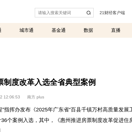
21财经客户端
|
通
城市通
基金通
数据
直播
票制度改革入选全省典型案例
2 12:06:53
南方 plus
”指挥办发布《2025年广东省“百县千镇万村高质量发展
计36个案例入选，其中，《惠州推进房票制度改革促进住
例。