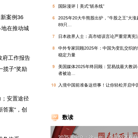
5
国际漫评丨美式“斩杀线”
新案例36
6
2025年20大牛熊股出炉，“牛股之王”大涨
89只…
各地在推动城
7
日本政界人士：高市错误言论严重背离宪
8
中外专家回顾2025年：中国为变乱交织
稳定力量
政府工作报告
9
美国媒体2025年终回顾：贸易战最大教
一揽子”奖励
者被迫…
10
入境中国前准备这些事！让你轻松开启中
力；安置途径
新答案”，创
数读
2025再定义：这一年，中国经济有