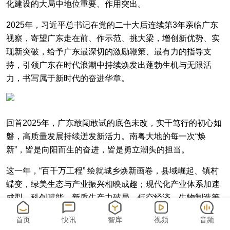
化建设的大局中地位重要、作用突出。
2025年，习近平总书记在党的二十大后连续第3年亲临广东
视察，寄望广东走在前、作示范、挑大梁，增创新优势、实
现新突破，给予广东最深切的激励鞭策、最有力的指导支
持，引领广东在时代浪潮中持续焕发出蓬勃生机与无限活
力，书写属于新时代的奋进华章。
回首2025年，广东敢闯敢试的底色未改，实干笃行的初心如
磐，高质量发展持续迸发新活力。南粤大地的每一次“焕
新”，皆是向阳而生的奋进，皆是勇立潮头的担当。
这一年，“百千万工程” 绘就城乡焕新画卷，县域崛起、镇村
蝶变，绿美生态与产业振兴相映成趣；现代化产业体系加速
成型，科创赋能、新质生产力破局，低空经济、生物制造等
新赛道澎湃向前；消费市场活力迸发，烟火气中升腾发展热
首页
快讯
智库
视频
音频
度……从改革深水区到开放前沿地，从民生细枝末节到发展