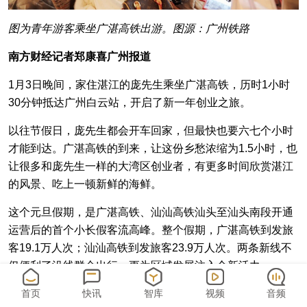
图为青年游客乘坐广湛高铁出游。图源：广州铁路
南方财经记者郑康喜广州报道
1月3日晚间，家住湛江的庞先生乘坐广湛高铁，历时1小时
30分钟抵达广州白云站，开启了新一年创业之旅。
以往节假日，庞先生都会开车回家，但最快也要六七个小时
才能到达。广湛高铁的到来，让这份乡愁浓缩为1.5小时，也
让很多和庞先生一样的大湾区创业者，有更多时间欣赏湛江
的风景、吃上一顿新鲜的海鲜。
这个元旦假期，是广湛高铁、汕汕高铁汕头至汕头南段开通
运营后的首个小长假客流高峰。整个假期，广湛高铁到发旅
客19.1万人次；汕汕高铁到发旅客23.9万人次。两条新线不
仅便利了沿线群众出行，更为区域发展注入全新活力。
文旅市场的升温，最先证明了这一点。广湛高铁为沿线的阳
首页
快讯
智库
视频
音频