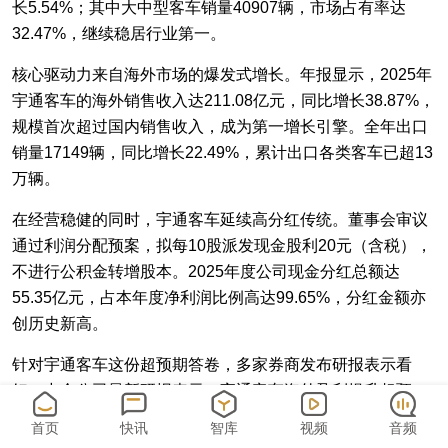
长5.54%；其中大中型客车销量40907辆，市场占有率达
32.47%，继续稳居行业第一。
核心驱动力来自海外市场的爆发式增长。年报显示，2025年
宇通客车的海外销售收入达211.08亿元，同比增长38.87%，
规模首次超过国内销售收入，成为第一增长引擎。全年出口
销量17149辆，同比增长22.49%，累计出口各类客车已超13
万辆。
在经营稳健的同时，宇通客车延续高分红传统。董事会审议
通过利润分配预案，拟每10股派发现金股利20元（含税），
不进行公积金转增股本。2025年度公司现金分红总额达
55.35亿元，占本年度净利润比例高达99.65%，分红金额亦
创历史新高。
针对宇通客车这份超预期答卷，多家券商发布研报表示看
好。中金公司最新研报表示，宇通客车海外盈利提升超预
期，上调2026/2027年盈利预测11%/4%至61.1亿元/66.3亿
首页
快讯
智库
视频
音频
元，维持“跑赢行业”评级和38.0元目标价。