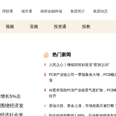
理财通
|
城市通
|
南财金融终端
|
集团简介
|
集团动态
|
视频
音频
投资通
投教
热门新闻
1
人民之心丨继续回答好延安“窑洞之问”
2
PCB产业链公司一季报集体大增，PCB概
涨
3
AI需求强劲PCB产业链景气度扩散，PCB
增长5%左
拉升
，围绕经济发
4
原油大跌、黄金上涨，市场抢跑又被打断
期经济社会发
5
恒生科技指数跌1.98%，石油板块领涨市