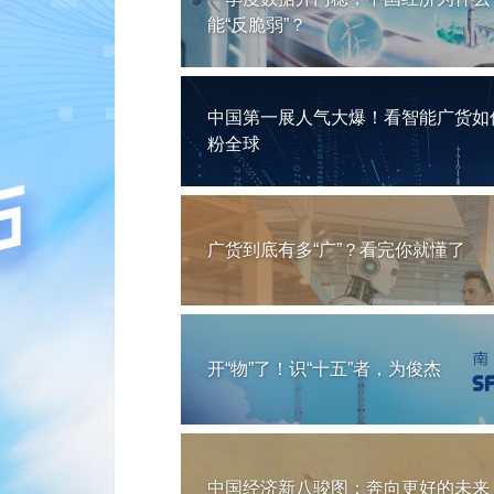
能“反脆弱”？
中国第一展人气大爆！看智能广货如
粉全球
广货到底有多“广”？看完你就懂了
开“物”了！识“十五”者，为俊杰
中国经济新八骏图：奔向更好的未来