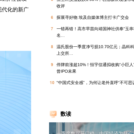
收评
现代化的新广
6
探展寻好物 埃及自媒体博主打卡广交会
7
一错再错！高市早苗向靖国神社供奉“玉串料”
名…
8
温氏股份一季度净亏损10.70亿元；晶科
上交所…
9
停牌前涨超10%！恒宇信通拟收购“小巨人
曾IPO未果
10
“中国式安全感”，为何让老外直呼“不可思
数读
一季度数据开门稳，中国经济为什么