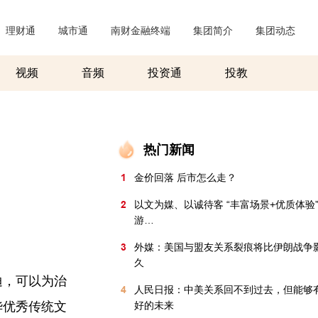
理财通
|
城市通
|
南财金融终端
|
集团简介
|
集团动态
|
视频
音频
投资通
投教
热门新闻
1
金价回落 后市怎么走？
2
以文为媒、以诚待客 “丰富场景+优质体验
游…
3
外媒：美国与盟友关系裂痕将比伊朗战争
久
迪，可以为治
4
人民日报：中美关系回不到过去，但能够
华优秀传统文
好的未来