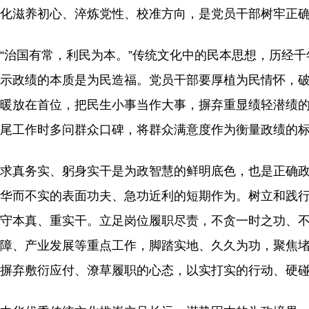
化滋养初心、淬炼党性、校准方向，是党员干部树牢正
“治国有常，利民为本。”传统文化中的民本思想，历经
示政绩的本质是为民造福。党员干部要厚植为民情怀，破
暖放在首位，把民生小事当作大事，摒弃重显绩轻潜绩
尾工作时多问群众口碑，将群众满意度作为衡量政绩的
求真务实、躬身实干是为政智慧的鲜明底色，也是正确
华而不实的表面功夫、急功近利的短期作为。树立和践
守本真、重实干。立足岗位履职尽责，不贪一时之功、
障、产业发展等重点工作，脚踏实地、久久为功，聚焦
摒弃敷衍应付、潦草履职的心态，以实打实的行动、硬