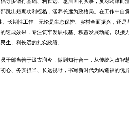
，倡导多做打基础、利长远、惠后世的实事，反对竭泽而
部跳出短期功利桎梏，涵养长远为政格局。在工作中自觉
性、长期性工作。无论是生态保护、乡村全面振兴，还是
影的速成效果，专注筑牢发展根基、积蓄发展动能。以接
惠民生、利长远的扎实政绩。
党员干部当善于汲古润今，做到知行合一，从传统为政智
粹初心、务实担当、长远视野，书写新时代为民造福的优