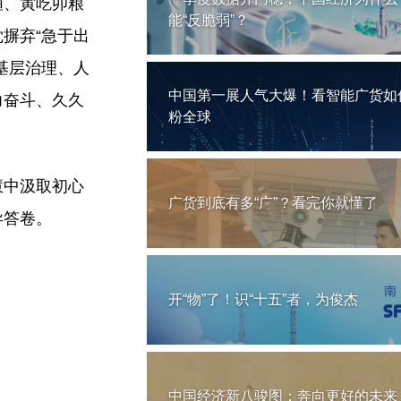
渔、寅吃卯粮
能“反脆弱”？
摒弃“急于出
基层治理、人
中国第一展人气大爆！看智能广货如
力奋斗、久久
粉全球
慧中汲取初心
广货到底有多“广”？看完你就懂了
异答卷。
开“物”了！识“十五”者，为俊杰
中国经济新八骏图：奔向更好的未来