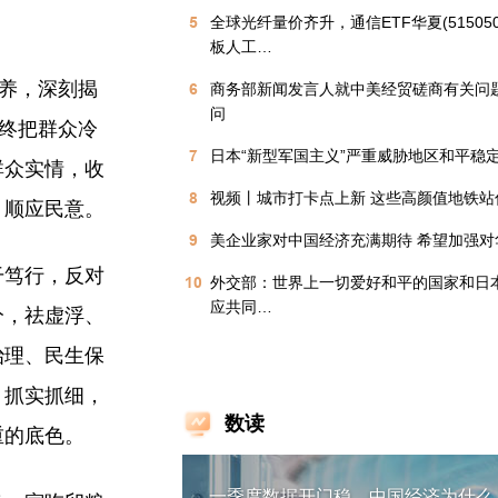
5
全球光纤量价齐升，通信ETF华夏(51505
板人工…
滋养，深刻揭
6
商务部新闻发言人就中美经贸磋商有关问
问
始终把群众冷
7
日本“新型军国主义”严重威胁地区和平稳
群众实情，收
8
视频丨城市打卡点上新 这些高颜值地铁站
、顺应民意。
9
美企业家对中国经济充满期待 希望加强对
干笃行，反对
10
外交部：世界上一切爱好和平的国家和日
应共同…
分，祛虚浮、
治理、民生保
、抓实抓细，
数读
重的底色。
一季度数据开门稳，中国经济为什么