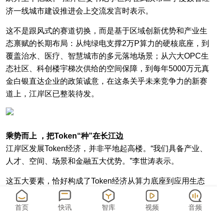
济一线城市建设推进会上交流发言时表示。
这不是跟风式的赛道切换，而是基于区域创新优势和产业生
态禀赋的长期布局：从纯绿电支撑2万P算力的硬核底座，到
覆盖治水、医疗、智慧城市的多元落地场景；从六大OPC生
态社区、科创楼宇梯次供给的空间保障，到每年5000万元真
金白银直达企业的政策诚意，在这条关乎未来竞争力的新赛
道上，江岸区已整装待发。
乘势而上 ，把Token“种”在长江边
江岸区发展Token经济，并非平地起高楼。“我们具备产业、
人才、空间、场景和金融五大优势。”李世涛表示。
这五大要素，恰好构成了Token经济从算力底座到应用生态
的完整闭环。首先，在产业上，全球最大的水电开发运营企
业三峡集团扎根江岸，充沛的清洁电能正转化为绿色算力底
首页
快讯
智库
视频
音频