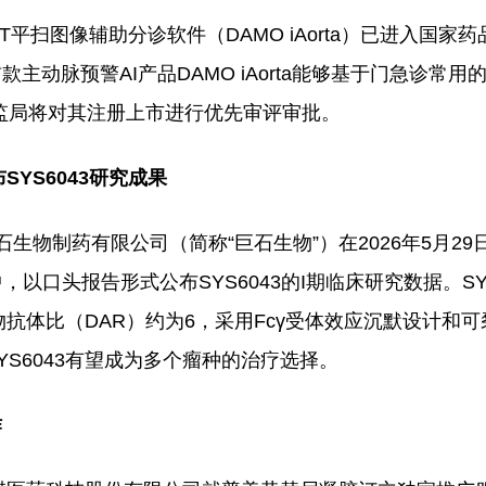
平扫图像辅助分诊软件（DAMO iAorta）已进入国家
动脉预警AI产品DAMO iAorta能够基于门急诊常用
监局将对其注册上市进行优先审评审批。
YS6043研究成果
巨石生物制药有限公司（简称“巨石生物”）在2026年5月29
以口头报告形式公布SYS6043的I期临床研究数据。SYS
药物抗体比（DAR）约为6，采用Fcγ受体效应沉默设计和
S6043有望成为多个瘤种的治疗选择。
作