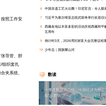
6
中国非遗工艺火出圈！印尼官员：令人眼
7
习近平为塞尔维亚总统武契奇举行欢迎仪
，按照工作安
8
西藏各地以丰富多彩的活动庆祝西藏和平
五周年
9
倒计时3天，2026湾区财富大会完整议程
10
少年志｜国旗耀山河
扩张导管、胆
/组织套扎
吻合夹系统、
数读
一季度数据开门稳，中国经济为什么
能“反脆弱”？