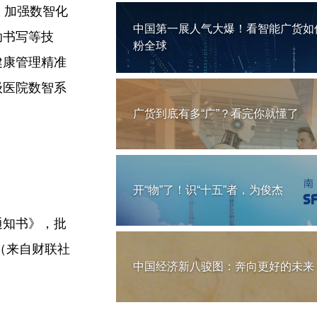
，加强数智化
中国第一展人气大爆！看智能广货如
助书写等技
粉全球
健康管理精准
级医院数智系
广货到底有多“广”？看完你就懂了
开“物”了！识“十五”者，为俊杰
通知书》，批
（来自财联社
中国经济新八骏图：奔向更好的未来