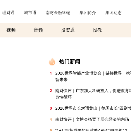
理财通
|
城市通
|
南财金融终端
|
集团简介
|
集团动态
|
视频
音频
投资通
投教
热门新闻
1
2026世界智能产业博览会｜链接世界，
智未来
2
南财快评｜广东加大科研投入，促进教育
良性循环
3
2026世界市长对话黄山｜德国市长“四刷”
4
南财快评｜文博会拓宽了展会经济的内涵
5
“1+1”经贸成果如何赋能APEC“中国年”？