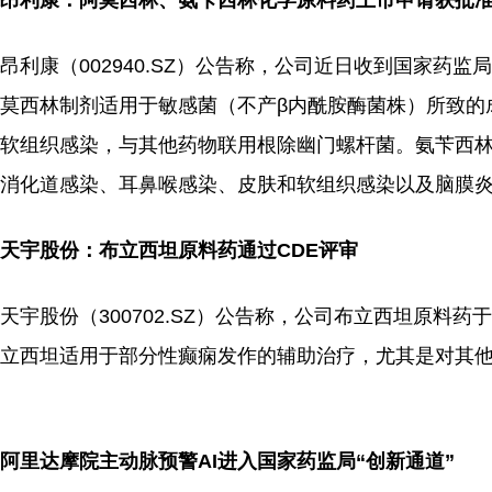
昂利康：阿莫西林、氨苄西林化学原料药上市申请获批
昂利康（002940.SZ）公告称，公司近日收到国家
莫西林制剂适用于敏感菌（不产β内酰胺酶菌株）所致的
软组织感染，与其他药物联用根除幽门螺杆菌。氨苄西
消化道感染、耳鼻喉感染、皮肤和软组织感染以及脑膜
天宇股份：布立西坦原料药通过CDE评审
天宇股份（300702.SZ）公告称，公司布立西坦原料
立西坦适用于部分性癫痫发作的辅助治疗，尤其是对其
阿里达摩院主动脉预警AI进入国家药监局“创新通道”