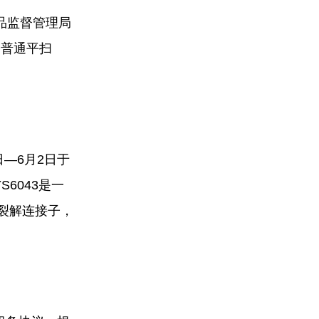
药品监督管理局
的普通平扫
日—6月2日于
6043是一
可裂解连接子，