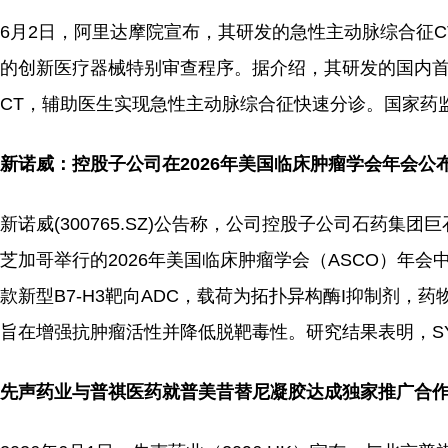
6月2日，阿里达摩院宣布，其研发的急性主动脉综合征CT
的创新医疗器械特别审查程序。据介绍，其研发的国内首款主
CT，辅助医生实现急性主动脉综合征快速分诊。国家药
新诺威：控股子公司在2026年美国临床肿瘤学会年会公布S
新诺威(300765.SZ)公告称，公司控股子公司石药集团
芝加哥举行的2026年美国临床肿瘤学会（ASCO）年会中，
款新型B7-H3靶向ADC，载荷为拓扑异构酶I抑制剂，
旨在增强抗肿瘤活性并降低脱靶毒性。研究结果表明，SY
先声药业与普祺医药就普美昔替尼凝胶达成独家推广合