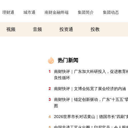
理财通
|
城市通
|
南财金融终端
|
集团简介
|
集团动态
|
视频
音频
投资通
投教
热门新闻
1
南财快评｜广东加大科研投入，促进教育
良性循环
2
南财快评｜文博会拓宽了展会经济的内涵
3
南财快评｜锚定创新驱动，广东“十五五”
图
4
2026世界市长对话黄山｜德国市长“四刷”
5
中国非遗工艺火出圈！印尼官员：令人眼