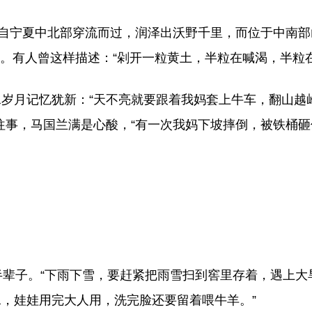
河自宁夏中北部穿流而过，润泽出沃野千里，而位于中南
以上。有人曾这样描述：“剁开一粒黄土，半粒在喊渴，半粒
岁月记忆犹新：“天不亮就要跟着我妈套上牛车，翻山越
往事，马国兰满是心酸，“有一次我妈下坡摔倒，被铁桶
半辈子。“下雨下雪，要赶紧把雨雪扫到窖里存着，遇上大
，娃娃用完大人用，洗完脸还要留着喂牛羊。”