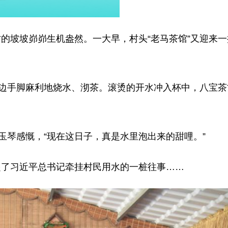
的坡坡峁峁生机盎然。一大早，村头“老马茶馆”又迎来
一边手脚麻利地烧水、沏茶。滚烫的开水冲入杯中，八宝
玉琴感慨，“现在这日子，真是水里泡出来的甜哩。”
起了习近平总书记牵挂村民用水的一桩往事……