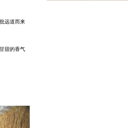
一批远道而来
茶甘甜的香气