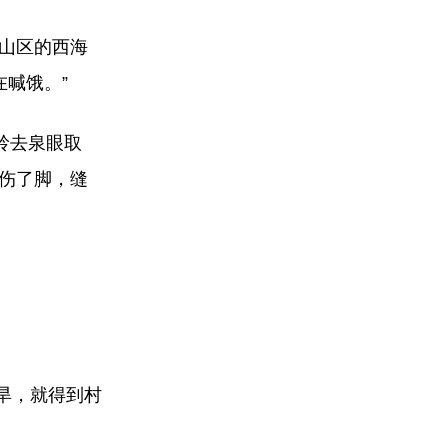
部山区的西海
在喊饿。”
岭去泉眼取
砸伤了脚，缝
旱，就得到村