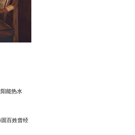
太阳能热水
海固百姓曾经