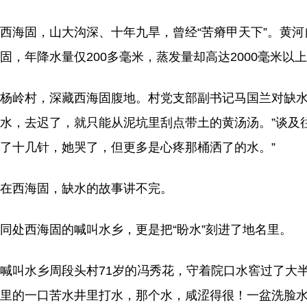
西海固，山大沟深、十年九旱，曾经“苦瘠甲天下”。黄
固，年降水量仅200多毫米，蒸发量却高达2000毫米
杨岭村，深藏西海固腹地。村党支部副书记马国兰对缺水
水，去迟了，就只能从泥坑里刮点带土的黄汤汤。”谈及
了十几针，她哭了，但更多是心疼那桶洒了的水。”
在西海固，缺水的故事讲不完。
同处西海固的喊叫水乡，更是把“盼水”刻进了地名里。
喊叫水乡周段头村71岁的冯秀花，守着院口水窖过了大
里的一口苦水井里打水，那个水，咸涩得很！一盆洗脸水