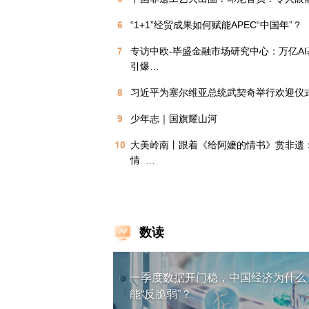
6
“1+1”经贸成果如何赋能APEC“中国年”？
7
专访中欧-毕盛金融市场研究中心：万亿A
引爆…
8
习近平为塞尔维亚总统武契奇举行欢迎仪
9
少年志｜国旗耀山河
10
大美岭南丨跟着《给阿嬷的情书》赏非遗
情  …
数读
一季度数据开门稳，中国经济为什么
能“反脆弱”？