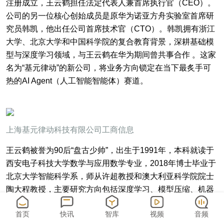
注册成立，王云鹤担任法定代表人兼首席执行官（CEO）。
公司的另一位核心创始成员是原华为诺亚方舟实验室首席研
究员韩凯，他出任公司首席技术官（CTO）。韩凯拥有浙江
大学、北京大学和中国科学院的复合教育背景，深耕基础模
型与深度学习领域，与王云鹤在华为期间曾共事合作 。这家
名为“基元律动”的新公司，将业务方向锁定在当下最炙手可
热的AI Agent（人工智能智能体）赛道。
上海基元律动科技有限公司工商信息
王云鹤被誉为90后“盘古少帅”，出生于1991年，本科就读于
西安电子科技大学数学与应用数学专业，2018年博士毕业于
北京大学智能科学系，师从许超教授和澳大利亚科学院院士
陶大程教授，主要研究方向包括深度学习、模型压缩、机器
学习、计算机视觉等。王云鹤与华为的渊源始于2017年，彼
首页
快讯
智库
视频
音频
时仍在北大攻读博士的他以华为北京部门首位实习生身份进