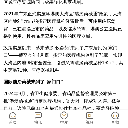
区域医疗资源协同与成果转化共享机制。
2021年广东正式实施粤港澳大湾区“港澳药械通”政策，大湾
区内地9个地市的指定医疗机构经审批后，可使用临床急
需、已在港澳上市的药品，以及临床急需、港澳公立医院已
采购使用、具有临床应用先进性的医疗器械。
政策实施以来，越来越多“救命药”来到了广东居民的“家门
口”——截至今年4月底，指定的医疗机构达到了71家，实现
大湾区内地9地市全覆盖；引进急需港澳药械品种162种，其
中药品71种、医疗器械91种。
国际前沿药械来到了“家门口”
2024年9月，省卫生健康委、省药品监督管理局公布第三
批“港澳药械通”指定医疗机构，暨大附一院成功入选。截至
目前，该院已获31个药械通批件共29个品种，覆盖肝脏肿
瘤、系统性红斑狼疮、偏头痛、妇科肿瘤、运动损伤修复等
首页
快讯
智库
视频
音频
方向，满足不同疾病类型、不同阶段患者的就医需求。