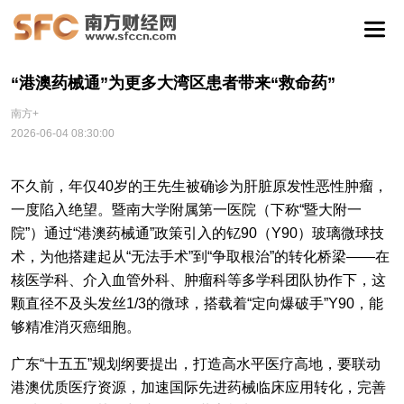
“港澳药械通”为更多大湾区患者带来“救命药”
南方+
2026-06-04 08:30:00
不久前，年仅40岁的王先生被确诊为肝脏原发性恶性肿瘤，
一度陷入绝望。暨南大学附属第一医院（下称“暨大附一
院”）通过“港澳药械通”政策引入的钇90（Y90）玻璃微球技
术，为他搭建起从“无法手术”到“争取根治”的转化桥梁——在
核医学科、介入血管外科、肿瘤科等多学科团队协作下，这
颗直径不及头发丝1/3的微球，搭载着“定向爆破手”Y90，能
够精准消灭癌细胞。
广东“十五五”规划纲要提出，打造高水平医疗高地，要联动
港澳优质医疗资源，加速国际先进药械临床应用转化，完善