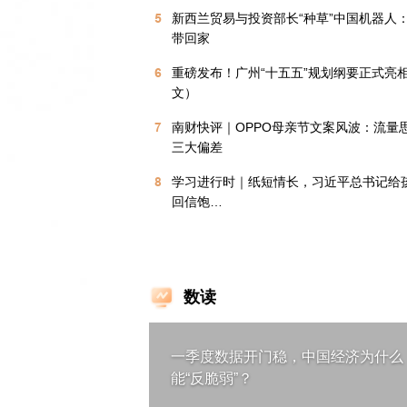
5
新西兰贸易与投资部长“种草”中国机器人
带回家
6
重磅发布！广州“十五五”规划纲要正式亮
文）
7
南财快评｜OPPO母亲节文案风波：流量
三大偏差
8
学习进行时｜纸短情长，习近平总书记给
回信饱…
数读
一季度数据开门稳，中国经济为什么
能“反脆弱”？