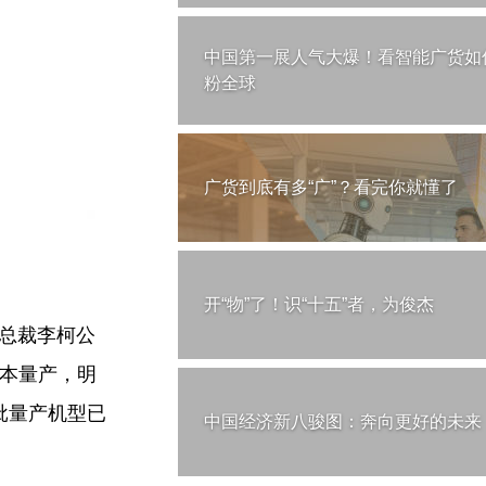
中国第一展人气大爆！看智能广货如
粉全球
广货到底有多“广”？看完你就懂了
开“物”了！识“十五”者，为俊杰
副总裁李柯公
版本量产，明
首批量产机型已
中国经济新八骏图：奔向更好的未来