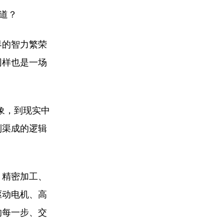
道？
界的智力繁荣
同样也是一场
象，到现实中
到渠成的逻辑
、精密加工、
驱动电机、高
的每一步、交