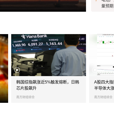
聚焦丨202
量预期
化妆品
注焦点
新型研
256
赛道
对应2
自动驾
韩国综指飙涨近5%触发熔断，日韩
A股四大
对话中
芯片股飙升
半导体大
又快又
南方财经综合
南方财经综合
21独
境