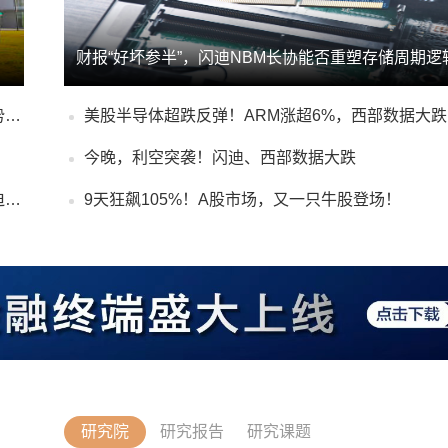
财报“好坏参半”，闪迪NBM长协能否重塑存储周期逻
21硬核投研｜聚焦2024年报季：A股退市风险与化解趋势报告
今晚，利空突袭！闪迪、西部数据大跌
21硬核投研丨晶圆“价格战”开打，A股产业链“压力测试”迫在眉睫
9天狂飙105%！A股市场，又一只牛股登场！
研究院
研究报告
研究课题