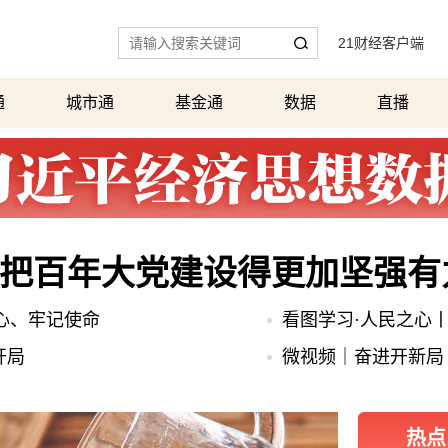
21财经客户端
|
通
城市通
基金通
数据
直播
把百年大党建设得更加坚强有
心、牢记使命
看图学习·人民之心丨
开局
微视频｜奋进开新局
热点