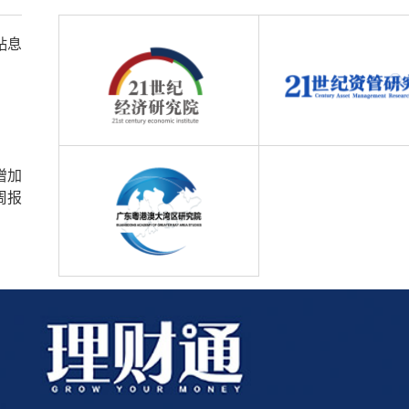
贴息
增加
周报