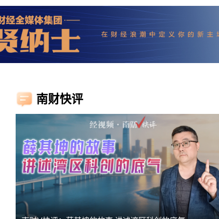
21独
任运营
又有银
谷歌A
国标之
南财快评
司受益
高盛、
“吸睛”
人气牛
动，关