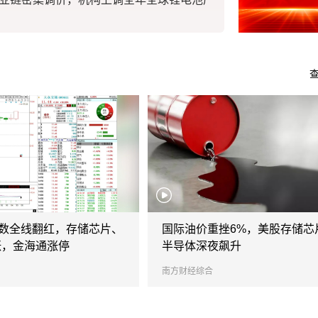
6年广东体育城市联赛
舞台扎根市
新国标发布：微生物限量、儿童化妆品成关
迎洪峰 守堤
闻
查
究型大学录取分数再创新高
守护千里安
利人
亿元天价收购Thorne！宝洁卡位高端营养保健
把“最强大脑
19倍市盈率！宇树科技确定150.80元发行价
希腊媒体：“
国
驶全球领先，中国做到了
指数全线翻红，存储芯片、
国际油价重挫6%，美股存储芯
《马尼拉时
兴通讯王卫斌：超节点要让AI“舌战群儒”、
涨，金海通涨停
半导体深夜飙升
省
林少彬：东
南方财经综合
家｜马东辉启动内部改革，理想直面被模仿困
“对联邦政府
困扰美民众