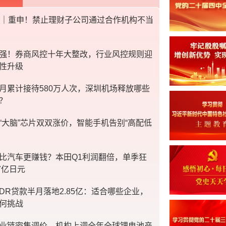
家｜重申！禁止理财子公司通过合作机构不当
上半年传统
世界给“__
强！券商风控十年大整改，行业风控规则迎
台风“白海豚
性升级
“三个转变”
月累计接待580万人次，深圳机场释放哪些
？
方志敏同志
“大脑”芯片双双涨价，智能手机告别“高配低
让“小哥”们
逼近全国四
比汽车更赚钱？本田Q1利润翻倍，单季狂
哪些重要信
7亿日元
经济高质量发
DR贷款半月落地2.85亿：适合哪些企业，
破
何挑战
超7万亿元织
业链密集调价，机构上调全年全球锂电池产