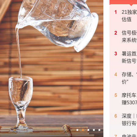
21独
估值
信号极
来系统
暑运首
新信号
存储、
价”
摩托车
赚530
深度｜
银行有
电池产