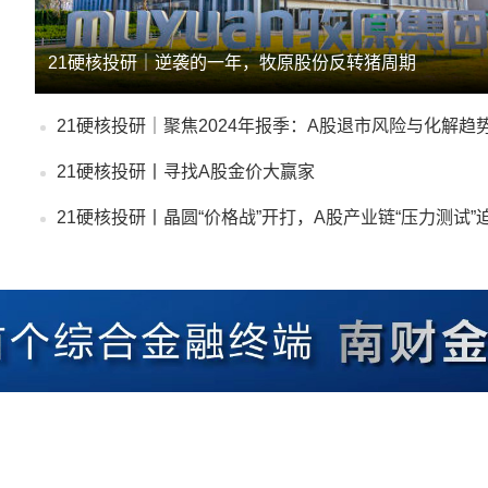
21硬核投研｜逆袭的一年，牧原股份反转猪周期
21硬核投研丨寻找A股金价大赢家