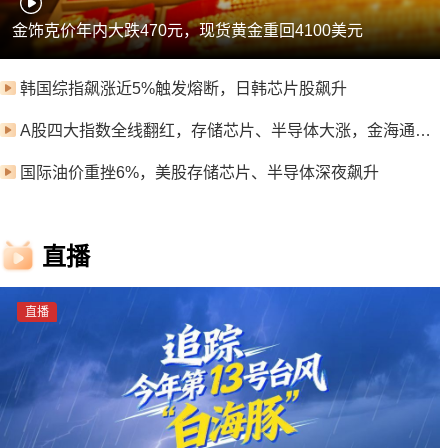
金饰克价年内大跌470元，现货黄金重回4100美元
韩国综指飙涨近5%触发熔断，日韩芯片股飙升
A股四大指数全线翻红，存储芯片、半导体大涨，金海通涨停
国际油价重挫6%，美股存储芯片、半导体深夜飙升
直播