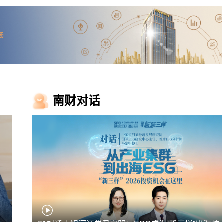
家｜前小鹏副总裁陈永海加入众擎机器人，担
向荒漠深处
总裁
发展
行开启增持，银行增持大军扩充至12家
外国游客乘上
I领导层大地震！市值一日蒸发1800亿美元
2026080
后再迎催化！智能驾驶板块大爆发，这些公
南财对话
（附股）
淡马锡出动！外资密集调研硬科技，谁最
？
股封单一度超190万手！网络安全板块异
注三大主线