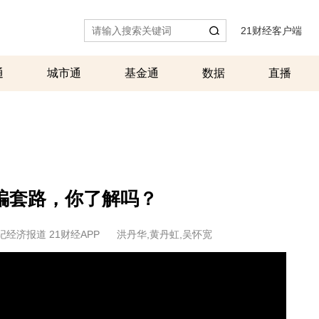
21财经客户端
|
通
城市通
基金通
数据
直播
诈骗套路，你了解吗？
纪经济报道 21财经APP
洪丹华,黄丹虹,吴怀宽