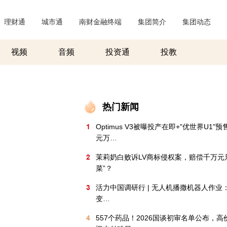
理财通
|
城市通
|
南财金融终端
|
集团简介
|
集团动态
|
视频
音频
投资通
投教
热门新闻
1
Optimus V3被曝投产在即+"优世界U1"
元万…
2
茉莉奶白败诉LV商标侵权案，赔偿千万元
菜”？
3
活力中国调研行 | 无人机播撒机器人作业
变…
4
557个药品！2026国谈初审名单公布，高