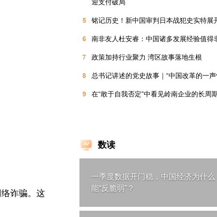
迎支付破局
5
铭记历史！新中国审判日本战犯史实特展
6
南非友人杜安睿：中国诸多发展经验值得
7
政策加持行业聚力 湾区故事落地生根
8
总书记讲述的党史故事｜“中国改革的一声
9
在“敢于自我否定”中看见岭南企业的长周
数读
一季度数据开门稳，中国经济为什么
能“反脆弱”？
网络诈骗。这